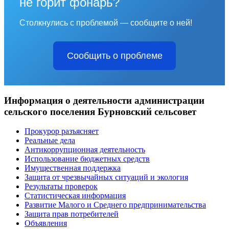
не горит фонарь?
Столкнулись с проблемой — сообщите о ней!
Сообщить о проблеме
Информация о деятельности администрации
сельского поселения Бурновский сельсовет
Прокурор разъясняет
Реальные дела
Антикоррупционная деятельность
Использование бюджетных средств
Имущественная поддержка
Защита от чрезвычайных ситуаций и экология
Результаты проверок
Статистическая информация
Развитие Малого и Среднего предпринимательства
Защита прав потребителей
Объявления