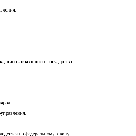
авления.
данина - обязанность государства.
арод.
оуправления.
едуется по федеральному закону.