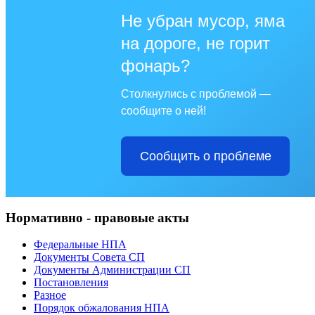
Не убран мусор, яма
на дороге, не горит
фонарь?
Столкнулись с проблемой —
сообщите о ней!
Сообщить о проблеме
Нормативно - правовые акты
Федеральные НПА
Документы Совета СП
Документы Администрации СП
Постановления
Разное
Порядок обжалования НПА