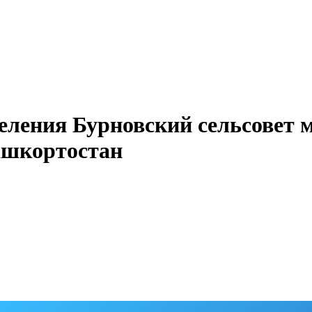
еления Бурновский сельсовет 
ашкортостан