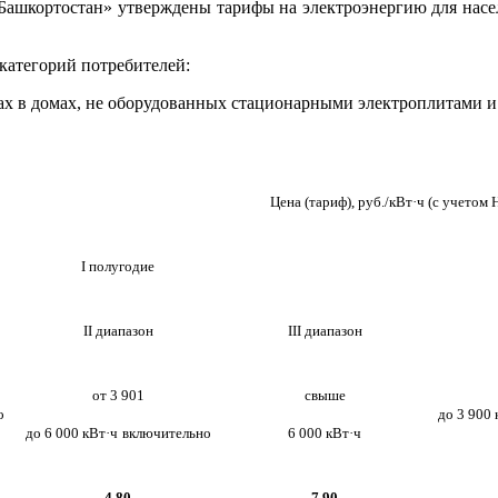
Башкортостан» утверждены тарифы на электроэнергию для насе
категорий потребителей:
ах в домах, не оборудованных стационарными электроплитами и
Цена (тариф), руб./кВт·ч (с учетом
I полугодие
II диапазон
III диапазон
от 3 901
свыше
о
до 3 900 
до 6 000 кВт·ч
включительно
6 000 кВт·ч
4,80
7,90