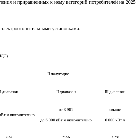
ления и приравненных к нему категорий потребителей на 2025
 электроотопительными установками.
 НДС)
II полугодие
I диапазон
II диапазон
III диапазон
от 3 901
свыше
кВт·ч
включительно
до 6 000 кВт·ч
включительно
6 000 кВт·ч
4,91
7,99
8,76