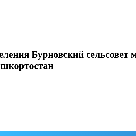
еления Бурновский сельсовет 
ашкортостан