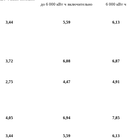
до 6 000 кВт·ч
включительно
6 000 кВт·ч
3,44
5,59
6,13
3,72
6,08
6,87
2,75
4,47
4,91
4,05
6,94
7,85
3,44
5,59
6,13