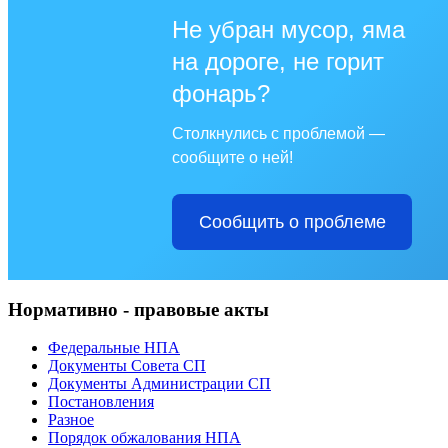
Не убран мусор, яма
на дороге, не горит
фонарь?
Столкнулись с проблемой —
сообщите о ней!
Сообщить о проблеме
Нормативно - правовые акты
Федеральные НПА
Документы Совета СП
Документы Администрации СП
Постановления
Разное
Порядок обжалования НПА