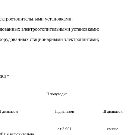
лектроотопительными установками;
удованных электроотопительными установками;
оборудованных стационарными электроплитами;
НДС) *
II полугодие
I диапазон
II диапазон
III диапазон
от 3 901
свыше
кВт·ч
включительно