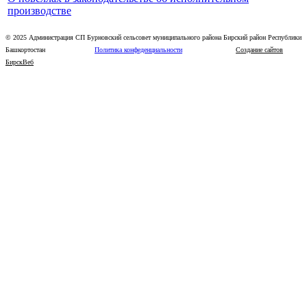
производстве
© 2025 Администрация СП Бурновский сельсовет муниципального района Бирский район Республики
Башкортостан
Политика конфеденциальности
Создание сайтов
БирскВеб