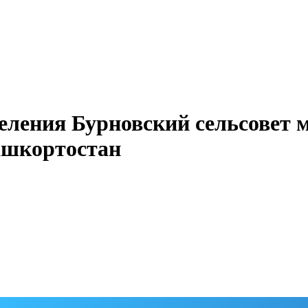
еления Бурновский сельсовет 
ашкортостан