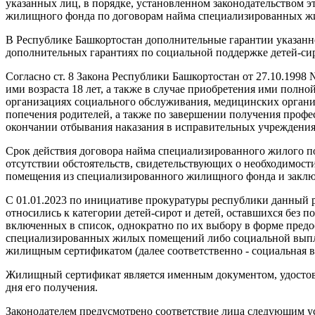
указанных лиц, в порядке, установленном законодательством
жилищного фонда по договорам найма специализированных 
В Республике Башкортостан дополнительные гарантии указанно
дополнительных гарантиях по социальной поддержке детей-сир
Согласно ст. 8 Закона Республики Башкортостан от 27.10.199
ими возраста 18 лет, а также в случае приобретения ими полн
организациях социального обслуживания, медицинских организ
попечения родителей, а также по завершении получения профе
окончании отбывания наказания в исправительных учреждения
Срок действия договора найма специализированного жилого по
отсутствии обстоятельств, свидетельствующих о необходимос
помещения из специализированного жилищного фонда и заключ
С 01.01.2023 по инициативе прокуратуры республики данный
относились к категории детей-сирот и детей, оставшихся без по
включенных в список, однократно по их выбору в форме пред
специализированных жилых помещений либо социальной выплат
жилищным сертификатом (далее соответственно - социальная 
Жилищный сертификат является именным документом, удостове
дня его получения.
Законодателем предусмотрено соответствие лица следующим усл