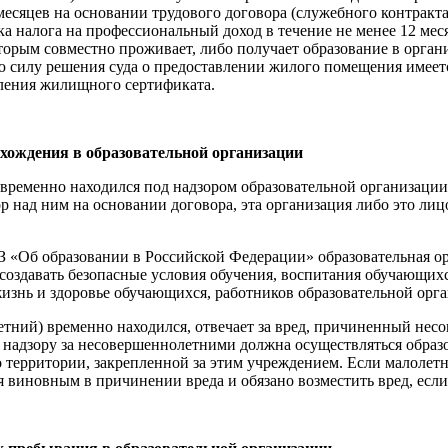
есяцев на основании трудового договора (служебного контракта)
а налога на профессиональный доход в течение не менее 12 ме
оторым совместно проживает, либо получает образование в орга
ю силу решения суда о предоставлении жилого помещения имеет
вления жилищного сертификата.
ахождения в образовательной организации
 временно находился под надзором образовательной организаци
р над ним на основании договора, эта организация либо это лиц
З «Об образовании в Российской Федерации» образовательная ор
е создавать безопасные условия обучения, воспитания обучающих
знь и здоровье обучающихся, работников образовательной орга
етний) временно находился, отвечает за вред, причиненный нес
надзору за несовершеннолетними должна осуществляться образо
го территории, закрепленной за этим учреждением. Если малолет
 виновным в причинении вреда и обязано возместить вред, если н