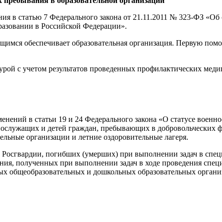
х пребывания в образовательной организации
ия в статью 7 Федерального закона от 21.11.2011 № 323-ФЗ «Об
бразовании в Российской Федерации».
щимся обеспечивает образовательная организация. Первую помо
урой с учетом результатов проведенных профилактических меди
енений в статьи 19 и 24 Федерального закона «О статусе воен
нослужащих и детей граждан, пребывающих в добровольческих ф
льные организации и летние оздоровительные лагеря.
ов Росгвардии, погибших (умерших) при выполнении задач в спе
вания, полученных при выполнении задач в ходе проведения спец
х общеобразовательных и дошкольных образовательных организа