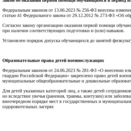
З
акон об оказании первой помощи обучающимся в период и
Федеральным законом от 13.06.2023 № 256-ФЗ внесены изменен
статью 41 Федерального закона от 29.12.2012 № 273-ФЗ «Об о
Согласно закону организацию оказания первой помощи обучаю
при наличии соответствующих подготовки и (или) навыков.
Установлен порядок допуска обучающихся до занятий физкульт
О
бразовательные права детей военнослужащих
Федеральным законом от 24.06.2023 № 281-ФЗ «О внесении изм
гвардии Российской Федерации» закреплено право детей воен
муниципальные общеобразовательные и дошкольные образовате
Для детей указанных категорий лиц, а также детей сотрудник
но вследствие увечья (ранения, травмы, контузии) или заболе
внеочередном порядке мест в государственных и муниципальны
оздоровительных лагерях