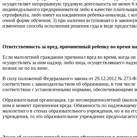
осуществляет непрерывную трудовую деятельность не менее 6 м
индивидуального предпринимателя либо в качестве плательщик
сертификата, либо имеет на иждивении ребенка-инвалида, с к
очной форме обучения; 3) при наличии вступившего в законну
изменении способа исполнения решения суда в виде предоста
Ответственность
за вред, причиненный ребенку во время н
Если малолетний гражданин причинил вред во время, когда он
осуществлять за ним надзор, либо лица, осуществлявшего надзо
возник не по их вине.
В силу положений Федерального закона от 29.12.2012 № 273-Ф
соответствии с законодательством об образовании, в том числ
соответствии с установленными нормами, обеспечивающими жи
Образовательная организация, где несовершеннолетний (малол
ним в момент причинения вреда. Обязанность по надлежащему 
малолетнего в стенах образовательного учреждения, но и на е
учреждения, то это образовательное учреждение предполагается