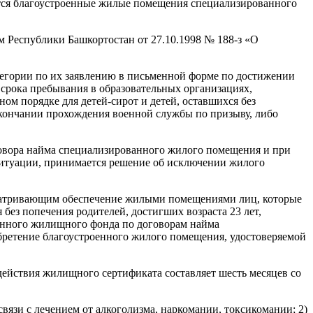
ются благоустроенные жилые помещения специализированного
м Республики Башкортостан от 27.10.1998 № 188-з «О
атегории по их заявлению в письменной форме по достижении
 срока пребывания в образовательных организациях,
ом порядке для детей-сирот и детей, оставшихся без
окончании прохождения военной службы по призыву, либо
говора найма специализированного жилого помещения и при
ситуации, принимается решение об исключении жилого
матривающим обеспечение жилыми помещениями лиц, которые
 без попечения родителей, достигших возраста 23 лет,
анного жилищного фонда по договорам найма
ретение благоустроенного жилого помещения, удостоверяемой
йствия жилищного сертификата составляет шесть месяцев со
вязи с лечением от алкоголизма, наркомании, токсикомании; 2)