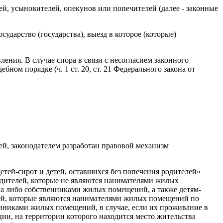
ей, усыновителей, опекунов или попечителей (далее - законные
сударство (государства), выезд в которое (которые)
ения. В случае спора в связи с несогласием законного
ном порядке (ч. 1 ст. 20, ст. 21 Федерального закона от
ей, законодателем разработан правовой механизм
етей-сирот и детей, оставшихся без попечения родителей»
родителей, которые не являются нанимателями жилых
а либо собственниками жилых помещений, а также детям-
елей, которые являются нанимателями жилых помещений по
нниками жилых помещений, в случае, если их проживание в
и, на территории которого находится место жительства