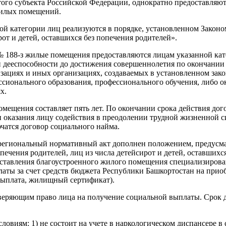
 этого субъекта Российской Федерации, однократно предоставля
жилых помещений.
й категории лиц реализуются в порядке, установленном Законо
от и детей, оставшихся без попечения родителей».
8 № 188-з жилые помещения предоставляются лицам указанной к
ой дееспособности до достижения совершеннолетия по окончании
ациях и иных организациях, создаваемых в установленном закон
ссионального образования, профессионального обучения, либо 
х.
мещения составляет пять лет. По окончании срока действия до
ти оказания лицу содействия в преодолении трудной жизненной 
атся договор социального найма.
 региональный нормативный акт дополнен положением, предус
печения родителей, лиц из числа детейсирот и детей, оставшихся
оставления благоустроенного жилого помещения специализиров
ы за счет средств бюджета Республики Башкортостан на приоб
выплата, жилищный сертификат).
ряющим право лица на получение социальной выплаты. Срок де
овиям: 1) не состоит на учете в наркологическом диспансере в с