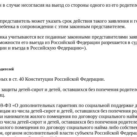
в случае несогласия на выезд со стороны одного из его родител
редставитель может указать срок действия такого заявления и го
д ребенка в сопровождении с этим законным представителем.
нка учитываются все поданные законными представителями заявл
ожности его выезда из Российской Федерации разрешается в судеб
ции и въезда в Российскую Федерацию»).
одителей
ных в ст. 40 Конституции Российской Федерации.
защиты детей-сирот и детей, оставшихся без попечения родител
иц.
 159-ФЗ «О дополнительных гарантиях по социальной поддержке д
лицам из числа детей-сирот и детей, оставшихся без попечения 
и нанимателя жилого помещения по договору социального найм
из числа детей-сирот и детей, оставшихся без попечения родит
жилого помещения по договору социального найма либо собстве
 органом исполнительной власти субъекта Российской Федераци