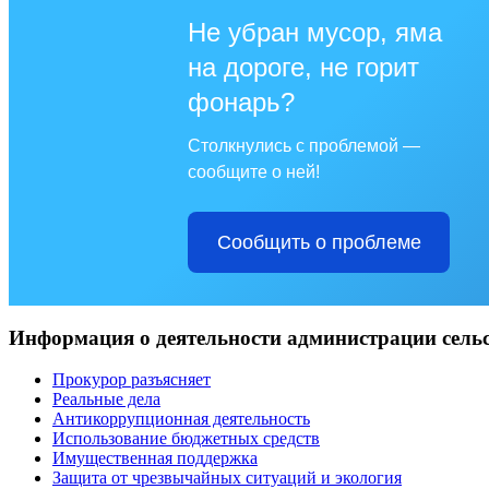
Не убран мусор, яма
на дороге, не горит
фонарь?
Столкнулись с проблемой —
сообщите о ней!
Сообщить о проблеме
Информация о деятельности администрации сельс
Прокурор разъясняет
Реальные дела
Антикоррупционная деятельность
Использование бюджетных средств
Имущественная поддержка
Защита от чрезвычайных ситуаций и экология