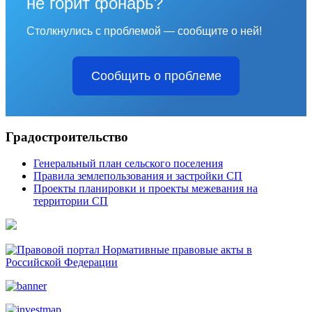
не горит фонарь?
Столкнулись с проблемой — сообщите о ней!
Сообщить о проблеме
Градостроительство
Генеральный план сельского поселения
Правила землепользования и застройки СП
Проекты планировки и проекты межевания на
территории СП