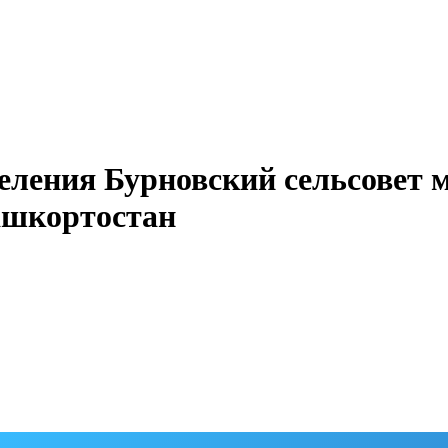
еления Бурновский сельсовет 
ашкортостан