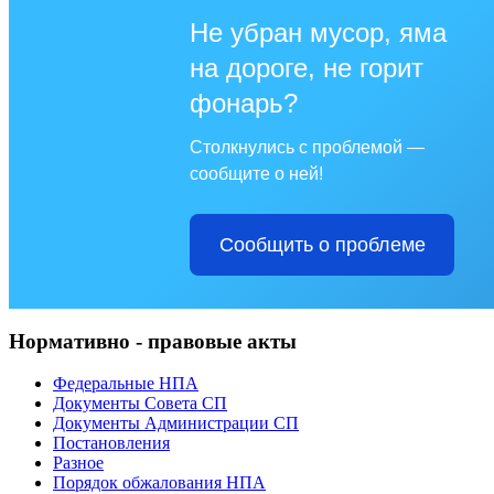
Не убран мусор, яма
на дороге, не горит
фонарь?
Столкнулись с проблемой —
сообщите о ней!
Сообщить о проблеме
Нормативно - правовые акты
Федеральные НПА
Документы Совета СП
Документы Администрации СП
Постановления
Разное
Порядок обжалования НПА