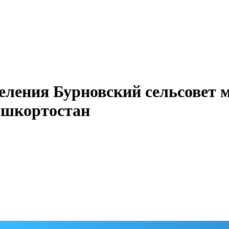
еления Бурновский сельсовет 
ашкортостан