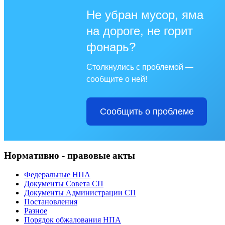
Не убран мусор, яма
на дороге, не горит
фонарь?
Столкнулись с проблемой —
сообщите о ней!
Сообщить о проблеме
Нормативно - правовые акты
Федеральные НПА
Документы Совета СП
Документы Администрации СП
Постановления
Разное
Порядок обжалования НПА