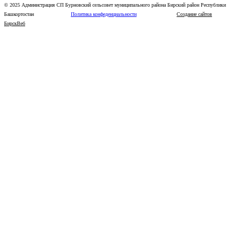
© 2025 Администрация СП Бурновский сельсовет муниципального района Бирский район Республики
Башкортостан
Политика конфеденциальности
Создание сайтов
БирскВеб