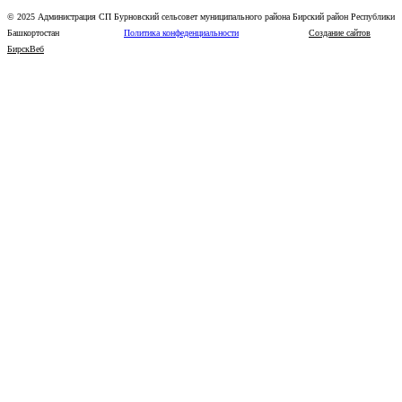
© 2025 Администрация СП Бурновский сельсовет муниципального района Бирский район Республики
Башкортостан
Политика конфеденциальности
Создание сайтов
БирскВеб