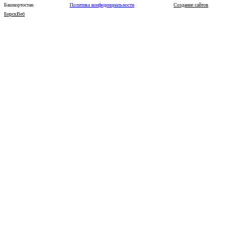
Башкортостан
Политика конфеденциальности
Создание сайтов
БирскВеб