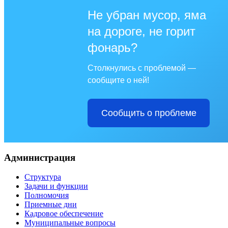
Не убран мусор, яма
на дороге, не горит
фонарь?
Столкнулись с проблемой —
сообщите о ней!
Сообщить о проблеме
Администрация
Структура
Задачи и функции
Полномочия
Приемные дни
Кадровое обеспечение
Муниципальные вопросы