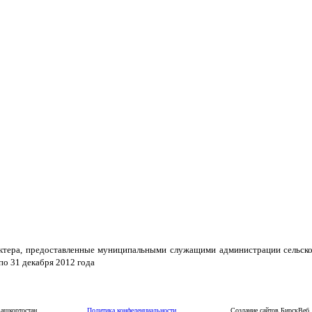
актера, предоставленные муниципальными служащими администрации сельско
по 31 декабря 2012 года
 Республики Башкортостан
Политика конфеденциальности
Создание сайтов БирскВеб