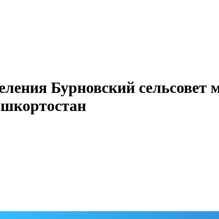
еления Бурновский сельсовет 
ашкортостан