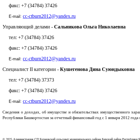
факс: +7 (34784) 37426
cc-ctburn2012@yandex.ru
E-mail:
Управляющий делами -
Сальникова Ольга Николаевна
тел: +7 (34784) 37426
факс: +7 (34784) 37426
cc-ctburn2012@yandex.ru
E-mail:
Специалист II категории -
Кушегенова Дина Суюндыковна
тел: +7 (34784) 37373
факс: +7 (34784) 37426
cc-ctburn2012@yandex.ru
E-mail:
Сведения о доходах, об имуществе и обязательствах имущественного хар
Республики Башкортостан за отчетный финансовый год с 1 января 2012 года 
© 2025 Администрация СП Бурновский сельсовет муниципального района Бирский район