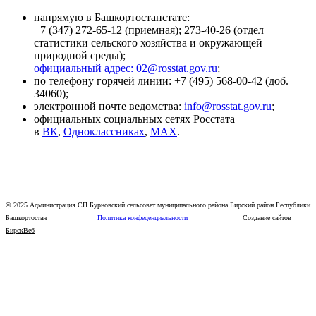
напрямую в Башкортостанстате:
+7 (347) 272-65-12 (приемная); 273-40-26 (отдел
статистики сельского хозяйства и окружающей
природной среды);
официальный адрес:
02@rosstat.gov.ru
;
по телефону горячей линии: +7 (495) 568-00-42 (доб.
34060);
электронной почте ведомства:
info@rosstat.gov.ru
;
официальных социальных сетях Росстата
в
ВК
,
Одноклассниках
,
MАХ
.
© 2025 Администрация СП Бурновский сельсовет муниципального района Бирский район Республики
Башкортостан
Политика конфеденциальности
Создание сайтов
БирскВеб