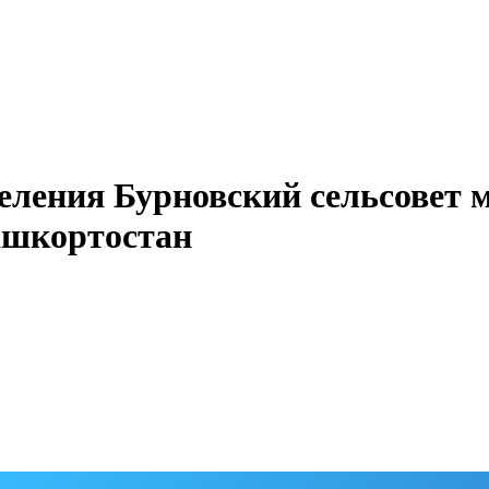
еления Бурновский сельсовет 
ашкортостан