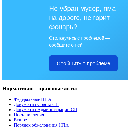
Не убран мусор, яма
на дороге, не горит
фонарь?
Столкнулись с проблемой —
сообщите о ней!
Сообщить о проблеме
Нормативно - правовые акты
Федеральные НПА
Документы Совета СП
Документы Администрации СП
Постановления
Разное
Порядок обжалования НПА