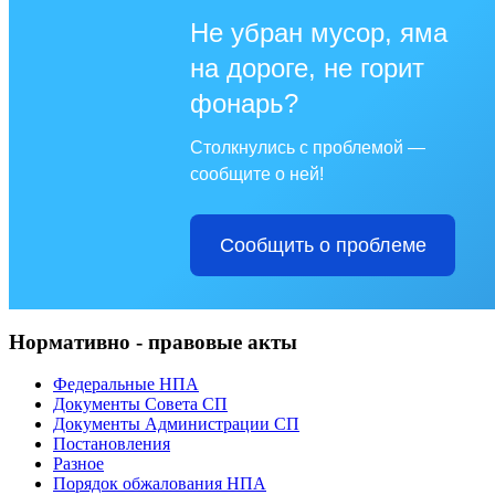
Не убран мусор, яма
на дороге, не горит
фонарь?
Столкнулись с проблемой —
сообщите о ней!
Сообщить о проблеме
Нормативно - правовые акты
Федеральные НПА
Документы Совета СП
Документы Администрации СП
Постановления
Разное
Порядок обжалования НПА