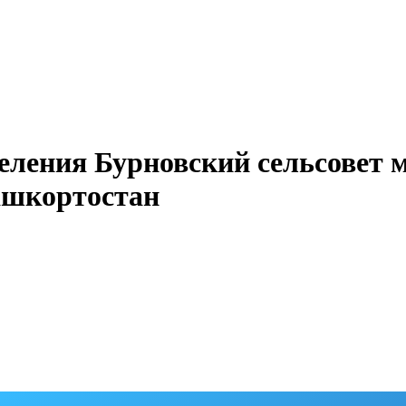
еления Бурновский сельсовет 
ашкортостан