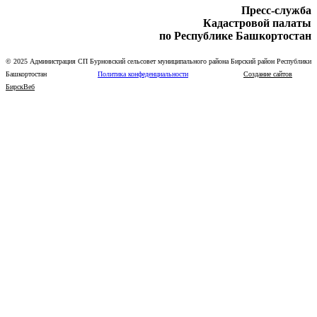
Пресс-служба
Кадастровой палаты
по Республике Башкортостан
© 2025 Администрация СП Бурновский сельсовет муниципального района Бирский район Республики
Башкортостан
Политика конфеденциальности
Создание сайтов
БирскВеб