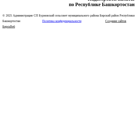
по Республике Башкортостан
© 2025 Администрация СП Бурновский сельсовет муниципального района Бирский район Республики
Башкортостан
Политика конфеденциальности
Создание сайтов
БирскВеб