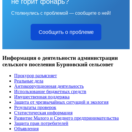
не горит фонарь?
Столкнулись с проблемой — сообщите о ней!
Сообщить о проблеме
Информация о деятельности администрации
сельского поселения Бурновский сельсовет
Прокурор разъясняет
Реальные дела
Антикоррупционная деятельность
Использование бюджетных средств
Имущественная поддержка
Защита от чрезвычайных ситуаций и экология
Результаты проверок
Статистическая информация
Развитие Малого и Среднего предпринимательства
Защита прав потребителей
Объявления