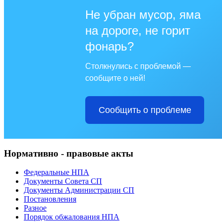
Не убран мусор, яма
на дороге, не горит
фонарь?
Столкнулись с проблемой —
сообщите о ней!
Сообщить о проблеме
Нормативно - правовые акты
Федеральные НПА
Документы Совета СП
Документы Администрации СП
Постановления
Разное
Порядок обжалования НПА