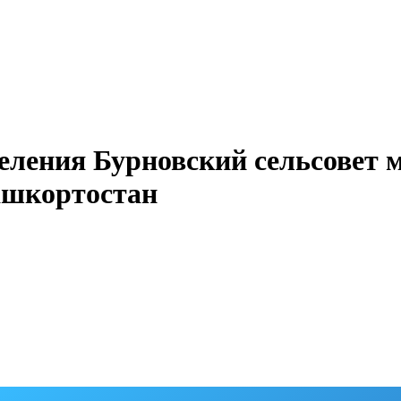
еления Бурновский сельсовет 
ашкортостан