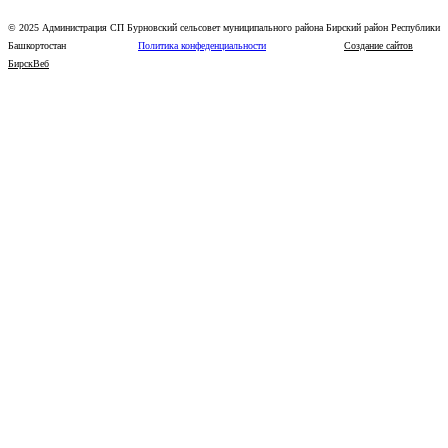
© 2025 Администрация СП Бурновский сельсовет муниципального района Бирский район Республики
Башкортостан
Политика конфеденциальности
Создание сайтов
БирскВеб