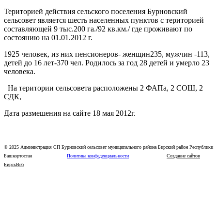
Територией действия сельского поселения Бурновский
сельсовет является шесть населенных пунктов с територией
составляющей 9 тыс.200 га./92 кв.км./ где проживают по
состоянию на 01.01.2012 г.
1925 человек, из них пенсионеров- женщин235, мужчин -113,
детей до 16 лет-370 чел. Родилось за год 28 детей и умерло 23
человека.
На територии сельсовета расположены 2 ФАПа, 2 СОШ, 2
СДК,
Дата размешения на сайте 18 мая 2012г.
© 2025 Администрация СП Бурновский сельсовет муниципального района Бирский район Республики
Башкортостан
Политика конфеденциальности
Создание сайтов
БирскВеб