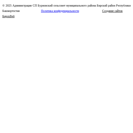
© 2025 Администрация СП Бурновский сельсовет муниципального района Бирский район Республики
Башкортостан
Политика конфеденциальности
Создание сайтов
БирскВеб