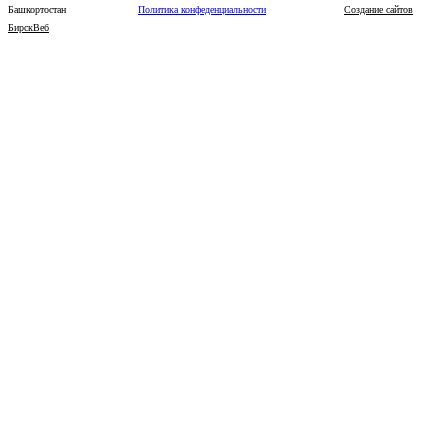
Башкортостан
Политика конфеденциальности
Создание сайтов
БирскВеб